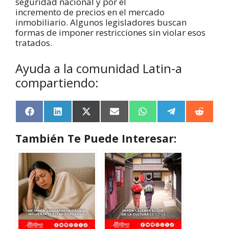
seguridad nacional y por el
incremento de precios en el mercado
inmobiliario. Algunos legisladores buscan
formas de imponer restricciones sin violar esos
tratados.
Ayuda a la comunidad Latin-a
compartiendo:
F
L
X
E
W
T
R
a
i
(
m
h
e
e
c
n
T
a
a
l
d
También Te Puede Interesar:
e
k
w
i
t
e
d
b
e
i
l
s
g
i
o
d
t
A
r
t
o
I
t
p
a
k
n
e
p
m
r
)