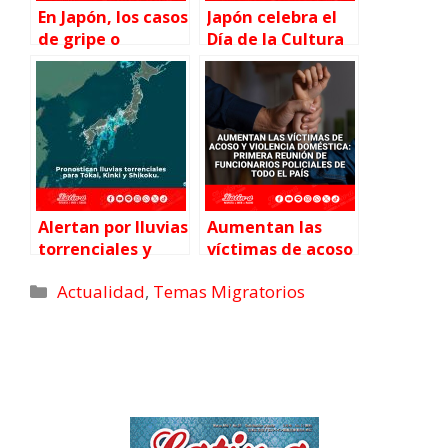
En Japón, los casos
Japón celebra el
de gripe o
Día de la Cultura
influenza se
(文化の日)
están disparando.
Alertan por lluvias
Aumentan las
torrenciales y
víctimas de acoso
posible banda de
y violencia
Actualidad
,
Temas Migratorios
lluvia en Shikoku
doméstica:
primera reunión
de funcionarios
policiales de todo
el país