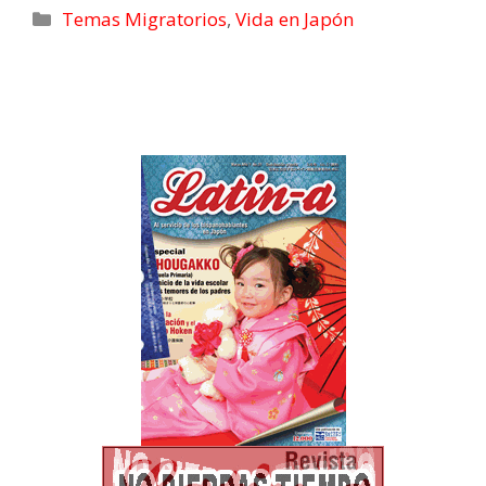
k
n
e
p
m
Temas Migratorios
,
Vida en Japón
r
)