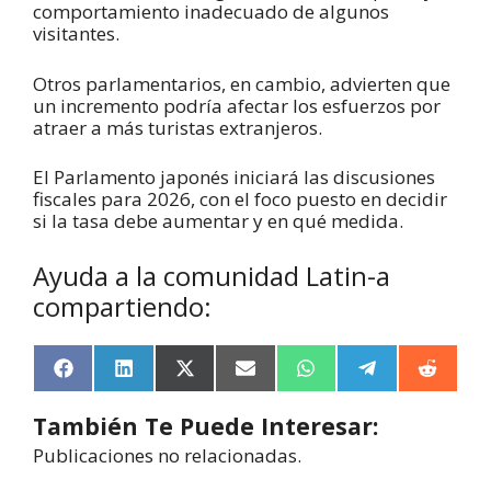
comportamiento inadecuado de algunos
visitantes.
Otros parlamentarios, en cambio, advierten que
un incremento podría afectar los esfuerzos por
atraer a más turistas extranjeros.
El Parlamento japonés iniciará las discusiones
fiscales para 2026, con el foco puesto en decidir
si la tasa debe aumentar y en qué medida.
Ayuda a la comunidad Latin-a
compartiendo:
F
L
X
E
W
T
R
a
i
(
m
h
e
e
c
n
T
a
a
l
d
También Te Puede Interesar:
e
k
w
i
t
e
d
b
e
i
l
s
g
i
Publicaciones no relacionadas.
o
d
t
A
r
t
o
I
t
p
a