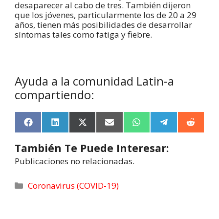
desaparecer al cabo de tres. También dijeron
que los jóvenes, particularmente los de 20 a 29
años, tienen más posibilidades de desarrollar
síntomas tales como fatiga y fiebre.
Ayuda a la comunidad Latin-a
compartiendo:
F
L
X
E
W
T
R
a
i
(
m
h
e
e
c
n
T
a
a
l
d
También Te Puede Interesar:
e
k
w
i
t
e
d
b
e
i
l
s
g
i
Publicaciones no relacionadas.
o
d
t
A
r
t
o
I
t
p
a
k
n
e
p
m
Coronavirus (COVID-19)
r
)