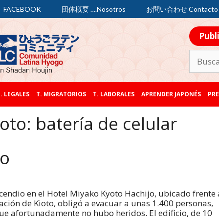
FACEBOOK
団体概要 ….Nosotros
お問い合わせ Contacto
Publ
. LEGALES
T. MIGRATORIOS
T. LABORALES
APRENDER JAPONÉS
PRE
oto: batería de celular
go
cendio en el Hotel Miyako Kyoto Hachijo, ubicado frente 
tación de Kioto, obligó a evacuar a unas 1.400 personas,
e afortunadamente no hubo heridos. El edificio, de 10