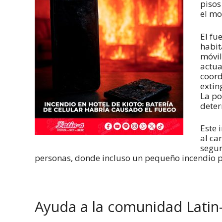
pisos
el mo
El fu
habit
móvil
actua
coord
extin
La po
deter
Este 
al ca
segur
personas, donde incluso un pequeño incendio p
Ayuda a la comunidad Latin