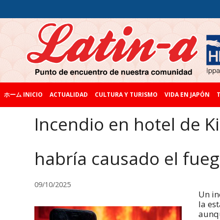
ホーム INICIO
ACTUALIDAD
CULTURA Y TURISMO
VIDA EN JAPÓN
T
Incendio en hotel de Ki
habría causado el fue
09/10/2025
Un in
la es
aunqu