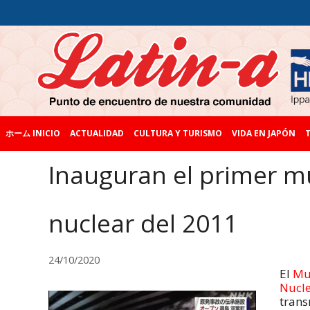
ホーム INICIO
ACTUALIDAD
CULTURA Y TURISMO
VIDA EN JAPÓN
T
Inauguran el primer m
nuclear del 2011
24/10/2020
El
Mu
Nucl
trans