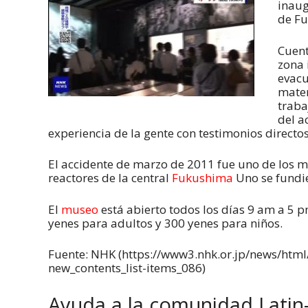
inaug
de Fu
Cuent
zona 
evacu
mater
traba
del a
experiencia de la gente con testimonios directos
El accidente de marzo de 2011 fue uno de los más
reactores de la central
Fukushima
Uno se fundie
El
museo
está abierto todos los días 9 am a 5 p
yenes para adultos y 300 yenes para niños.
Fuente: NHK (https://www3.nhk.or.jp/news/ht
new_contents_list-items_086)
Ayuda a la comunidad Latin