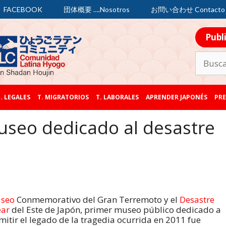
FACEBOOK
団体概要 ….Nosotros
お問い合わせ Contacto
Publ
. LEGALES
T. MIGRATORIOS
T. LABORALES
APRENDER JAPONÉS
PRE
useo dedicado al desastre
seo
Conmemorativo del Gran Terremoto y el
Desastre
ear
del Este de Japón, primer museo público dedicado a
mitir el legado de la tragedia ocurrida en 2011 fue