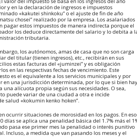
El valor del impuesto se basa en los ingresos del año
ior y en la declaración de ingresos e impuestos
inado «kakutei shinkoku” o el ajuste de fin de año
atsu chosei” realizado por la empresa. Los asalariados
n pagar estos impuestos de manera indirecta porque el
ador los deduce directamente del salario y lo debita a l
istración tributaria.
mbargo, los autónomos, amas de casa que no son carga
ar del titular (tienen ingresos), etc., recibirán en sus
ilios estas facturas del «juminzei” y es obligación
los en las respectivas fechas de vencimiento. Este
sto es el equivalente a los servicios municipales y por
ir en una jurisdicción determinada, por lo que si bien ha
a una alícuota propia según sus necesidades. O sea,
o puede variar de una ciudad a otra e incide
 de salud «kokumin kenko hoken”.
den ocurrir situaciones de morosidad en los pagos. En eso
30 días se aplica una penalidad básica del 1.7% más el 1
ndo pasa ese primer mes la penalidad o interés punitivo
l. Incluso, a medida que van pasando los meses y el