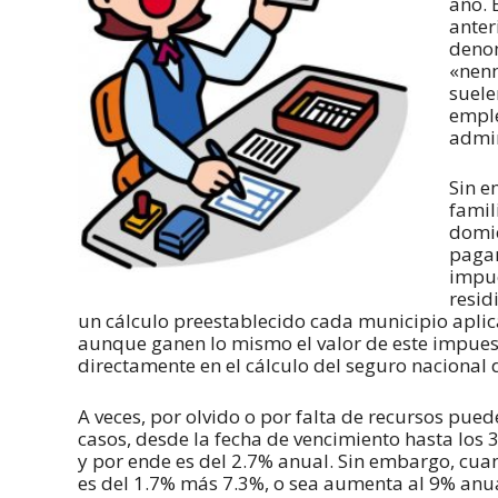
año. 
anter
denom
«nenm
suele
emple
admin
Sin e
famili
domic
pagar
impue
resid
un cálculo preestablecido cada municipio aplic
aunque ganen lo mismo el valor de este impuest
directamente en el cálculo del seguro nacional
A veces, por olvido o por falta de recursos pue
casos, desde la fecha de vencimiento hasta los 
y por ende es del 2.7% anual. Sin embargo, cua
es del 1.7% más 7.3%, o sea aumenta al 9% anua