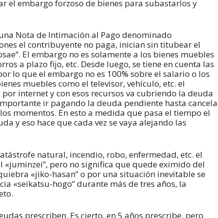
ar el embargo forzoso de bienes para subastarlos y
e una Nota de Intimación al Pago denominado
nes el contribuyente no paga, inician sin titubear el
osae”. El embargo no es solamente a los bienes muebles
ros a plazo fijo, etc. Desde luego, se tiene en cuenta las
or lo que el embargo no es 100% sobre el salario o los
ienes muebles como el televisor, vehículo, etc. el
 por internet y con esos recursos va cubriendo la deuda
 importante ir pagando la deuda pendiente hasta cancela
 malos momentos. En esto a medida que pasa el tiempo el
uda y eso hace que cada vez se vaya alejando las
tástrofe natural, incendio, robo, enfermedad, etc. el
 «juminzei”, pero no significa que quede eximido del
uiebra «jiko-hasan” o por una situación inevitable se
ncia «seikatsu-hogo” durante más de tres años, la
eto.
das prescriben. Es cierto, en 5 años prescribe, pero