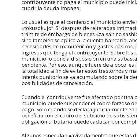
contribuyente no paga el municipio puede inici
cubrir la deuda impaga.
Lo usual es que al comienzo el municipio enví
«tokusokujo”. Si después de reiteradas intimacio
trámite de embargo de bienes «zaisan no sashi
sino también se aplica a la cuenta bancaria, ahor
necesidades de manutención y gastos básicos, p
ingresos que tenga el contribuyente. Sobre los b
municipio lo pone a disposición en una subasta
pendiente. Por eso, aunque fuere de a poco, es
la totalidad a fin de evitar estos trastornos y
interés punitorio se va acumulando sobre la de
posibilidades de cancelación.
Cuando el contribuyente fue afectado por una ca
municipio puede suspender el cobro forzoso del
pago. Solo cuando se declara judicialmente en q
beneficia con el cobro del subsidio de subsiste
obligación tributaria puede caducar por compl
Algunos especulan «avivadamente” que estas deu