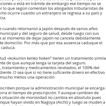
aciones o está en trámite de embargo ese tiempo no se
por lo que según comentan los abogados tributaristas de
smo ocurre cuando un extranjero se regresa a su país y
iza.
e cuando retornaron a Japón después de varios años
municipal y del seguro de salud, desde luego con sus
que al momento de dejar Japón no cancela debidamente
de domicilio. Por más que por esa ausencia caduque el
o caduca.
alud «kokumin kenko hoken” tienen un tratamiento simila
nte de que aunque tenga la tarjeta del seguro
, tratamiento y medicamentos recetados, el 100% del
iente. O sea que si no tiene suficiente dinero en efectivo
y mucho menos una operación.
escriben porque la administración municipal se encarga
orra el tiempo de prescripción. Y aunque cambien de
 la situación de morosidad no cambia en absoluto pues
unque hayan vivido en Nagoya (Aichi) y luego se muden a