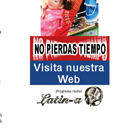
a
y
s
%