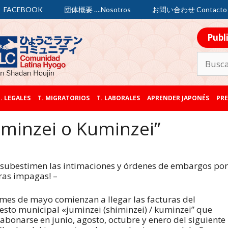
FACEBOOK
団体概要 ….Nosotros
お問い合わせ Contacto
Publ
. LEGALES
T. MIGRATORIOS
T. LABORALES
APRENDER JAPONÉS
PRE
uminzei o Kuminzei”
 subestimen las intimaciones y órdenes de embargos por
ras impagas! –
 mes de mayo comienzan a llegar las facturas del
sto municipal «juminzei (shiminzei) / kuminzei” que
abonarse en junio, agosto, octubre y enero del siguiente