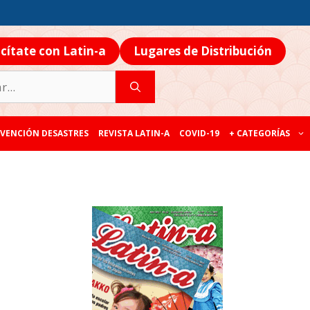
icítate con Latin-a
Lugares de Distribución
VENCIÓN DESASTRES
REVISTA LATIN-A
COVID-19
+ CATEGORÍAS