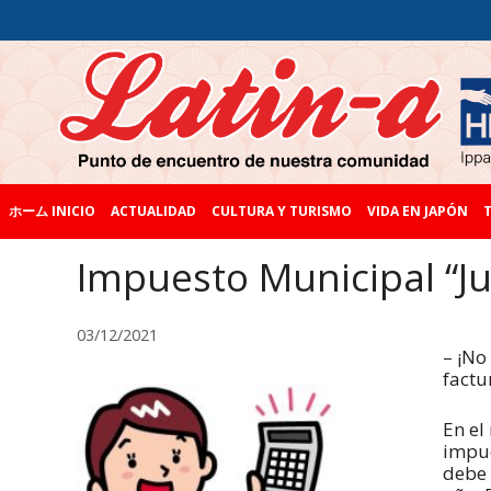
ホーム INICIO
ACTUALIDAD
CULTURA Y TURISMO
VIDA EN JAPÓN
T
Impuesto Municipal “J
03/12/2021
– ¡No
factu
En el
impue
debe 