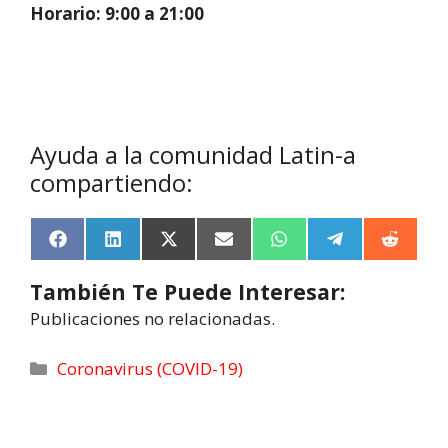
Horario: 9:00 a 21:00
Ayuda a la comunidad Latin-a
compartiendo:
F
L
X
E
W
T
R
a
i
(
m
h
e
e
c
n
T
a
a
l
d
También Te Puede Interesar:
e
k
w
i
t
e
d
b
e
i
l
s
g
i
Publicaciones no relacionadas.
o
d
t
A
r
t
o
I
t
p
a
k
n
e
p
m
Coronavirus (COVID-19)
r
)