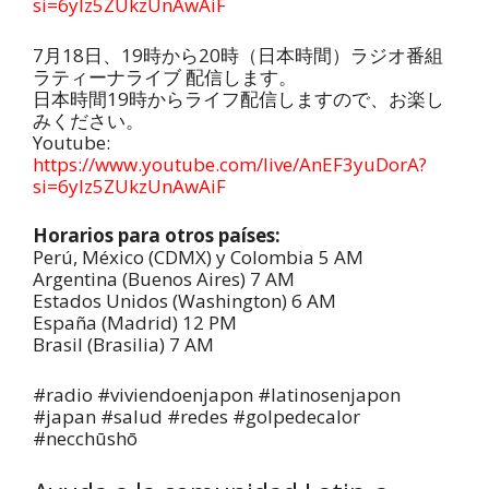
si=6ylz5ZUkzUnAwAiF
7月18日、19時から20時（日本時間）ラジオ番組
ラティーナライブ 配信します。
日本時間19時からライフ配信しますので、お楽し
みください。
Youtube:
https://www.youtube.com/live/AnEF3yuDorA?
si=6ylz5ZUkzUnAwAiF
Horarios para otros países:
Perú, México (CDMX) y Colombia 5 AM
Argentina (Buenos Aires) 7 AM
Estados Unidos (Washington) 6 AM
España (Madrid) 12 PM
Brasil (Brasilia) 7 AM
#radio #viviendoenjapon #latinosenjapon
#japan #salud #redes #golpedecalor
#necchūshō