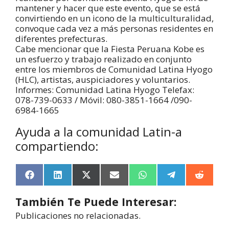
mantener y hacer que este evento, que se está
convirtiendo en un icono de la multiculturalidad,
convoque cada vez a más personas residentes en
diferentes prefecturas.
Cabe mencionar que la Fiesta Peruana Kobe es
un esfuerzo y trabajo realizado en conjunto
entre los miembros de Comunidad Latina Hyogo
(HLC), artistas, auspiciadores y voluntarios.
Informes: Comunidad Latina Hyogo Telefax:
078-739-0633 / Móvil: 080-3851-1664 /090-
6984-1665
Ayuda a la comunidad Latin-a
compartiendo:
F
L
X
E
W
T
R
a
i
(
m
h
e
e
c
n
T
a
a
l
d
También Te Puede Interesar:
e
k
w
i
t
e
d
b
e
i
l
s
g
i
Publicaciones no relacionadas.
o
d
t
A
r
t