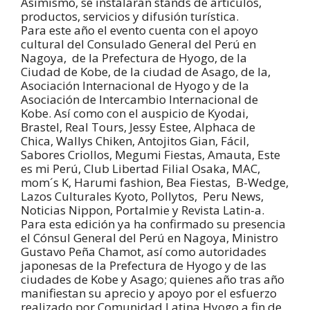
Asimismo, se instalaran stands de artículos,
productos, servicios y difusión turística.
Para este año el evento cuenta con el apoyo
cultural del Consulado General del Perú en
Nagoya, de la Prefectura de Hyogo, de la
Ciudad de Kobe, de la ciudad de Asago, de la,
Asociación Internacional de Hyogo y de la
Asociación de Intercambio Internacional de
Kobe. Así como con el auspicio de Kyodai,
Brastel, Real Tours, Jessy Estee, Alphaca de
Chica, Wallys Chiken, Antojitos Gian, Fácil,
Sabores Criollos, Megumi Fiestas, Amauta, Este
es mi Perú, Club Libertad Filial Osaka, MAC,
mom´s K, Harumi fashion, Bea Fiestas, B-Wedge,
Lazos Culturales Kyoto, Pollytos, Peru News,
Noticias Nippon, Portalmie y Revista Latin-a.
Para esta edición ya ha confirmado su presencia
el Cónsul General del Perú en Nagoya, Ministro
Gustavo Peña Chamot, así como autoridades
japonesas de la Prefectura de Hyogo y de las
ciudades de Kobe y Asago; quienes año tras año
manifiestan su aprecio y apoyo por el esfuerzo
realizado por Comunidad Latina Hyogo a fin de