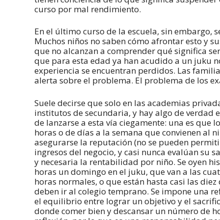
curso por mal rendimiento.
En el último curso de la escuela, sin embargo,
Muchos niños no saben cómo afrontar esto y su
que no alcanzan a comprender qué significa se
que para esta edad ya han acudido a un juku n
experiencia se encuentran perdidos. Las familias
alerta sobre el problema. El problema de los ex
Suele decirse que solo en las academias privad
institutos de secundaria, y hay algo de verdad 
de lanzarse a esta vía ciegamente: una es que l
horas o de días a la semana que convienen al n
asegurarse la reputación (no se pueden permitir
ingresos del negocio, y casi nunca evalúan su s
y necesaria la rentabilidad por niño. Se oyen hi
horas un domingo en el juku, que van a las cu
horas normales, o que están hasta casi las diez
deben ir al colegio temprano. Se impone una ref
el equilibrio entre lograr un objetivo y el sacr
donde comer bien y descansar un número de hora