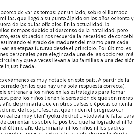
s acerca de varios temas: por un lado, sobre el llamado
amilias, que llegó a su punto álgido en los años ochenta y
era de las aulas oficiales. En la actualidad, la
llos tiempos debido al descenso de la natalidad, pero
otro, esta situación nos recuerda la necesidad de concebi
l, estimando el grado de madurez del mismo para cada
varias etapas futuras desde el principio. Por último, es
es personales para elegir cada una de las opciones, má
irculan y que a veces llevan a las familias a una decisió
 injustificada.
os exámenes es muy notable en este país. A partir de la
o cerrado (en los que hay una sola respuesta correcta).
ele entrenar a los niños en las estrategias para tomar
est, pero los niños tienen la sensación de que son meras
de año de primaria que en otros países o épocas contenía
iaciones de los profesores, que miden el progreso con
o realiza muy bien” (yoku dekiru) o «todavía le falta par
de comentarios sobre lo positivo que ha logrado el niño
a el último año de primaria, ni los niños ni los padres
o aprobar, pues no existe el concepto de repetición de