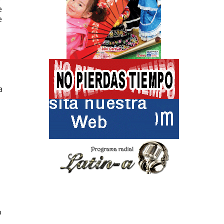
e
e
a
o