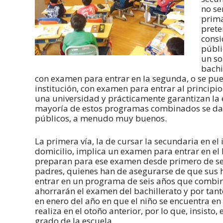
no se
prima
prete
consi
públi
un so
bachi
con examen para entrar en la segunda, o se pu
institución, con examen para entrar al principi
una universidad y prácticamente garantizan la e
mayoría de estos programas combinados se dan
públicos, a menudo muy buenos.
La primera vía, la de cursar la secundaria en e
domicilio, implica un examen para entrar en el b
preparan para ese examen desde primero de sec
padres, quienes han de asegurarse de que sus hi
entrar en un programa de seis años que combina 
ahorrarán el examen del bachillerato y por tant
en enero del año en que el niño se encuentra en
realiza en el otoño anterior, por lo que, insisto
grado de la escuela.