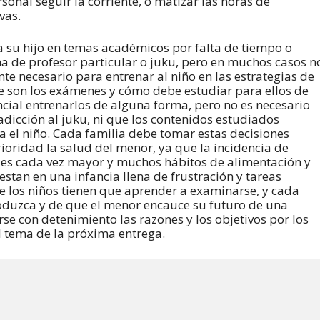
sonal seguir la corriente, o matizar las horas de
vas.
a su hijo en temas académicos por falta de tiempo o
a de profesor particular o juku, pero en muchos casos n
te necesario para entrenar al niño en las estrategias de
e son los exámenes y cómo debe estudiar para ellos de
cial entrenarlos de alguna forma, pero no es necesario
adicción al juku, ni que los contenidos estudiados
a el niño. Cada familia debe tomar estas decisiones
ioridad la salud del menor, ya que la incidencia de
a es cada vez mayor y muchos hábitos de alimentación y
tan en una infancia llena de frustración y tareas
ue los niños tienen que aprender a examinarse, y cada
roduzca y de que el menor encauce su futuro de una
rse con detenimiento las razones y los objetivos por los
el tema de la próxima entrega.