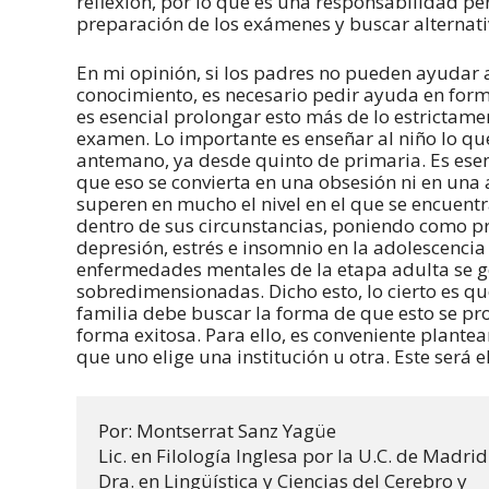
reflexión, por lo que es una responsabilidad per
preparación de los exámenes y buscar alternati
En mi opinión, si los padres no pueden ayudar 
conocimiento, es necesario pedir ayuda en form
es esencial prolongar esto más de lo estrictamen
examen. Lo importante es enseñar al niño lo qu
antemano, ya desde quinto de primaria. Es esen
que eso se convierta en una obsesión ni en una 
superen en mucho el nivel en el que se encuentr
dentro de sus circunstancias, poniendo como pr
depresión, estrés e insomnio en la adolescenci
enfermedades mentales de la etapa adulta se ges
sobredimensionadas. Dicho esto, lo cierto es q
familia debe buscar la forma de que esto se p
forma exitosa. Para ello, es conveniente plantea
que uno elige una institución u otra. Este será 
Por: Montserrat Sanz Yagüe

Lic. en Filología Inglesa por la U.C. de Madrid

Dra. en Lingüística y Ciencias del Cerebro y
