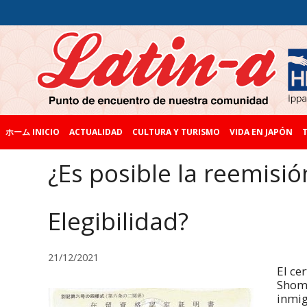
ホーム INICIO
ACTUALIDAD
CULTURA Y TURISMO
VIDA EN JAPÓN
T
¿Es posible la reemisió
Elegibilidad?
21/12/2021
El ce
Shome
inmig