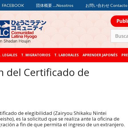
FACEBOOK
団体概要 ….Nosotros
お問い合わせ Contacto
Publ
. LEGALES
T. MIGRATORIOS
T. LABORALES
APRENDER JAPONÉS
PRE
n del Certificado de
rtificado de elegibilidad (Zairyou Shikaku Nintei
isho), es la solicitud que se realiza ante la oficina de
ración a fin de que permita el ingreso de un extranjero.