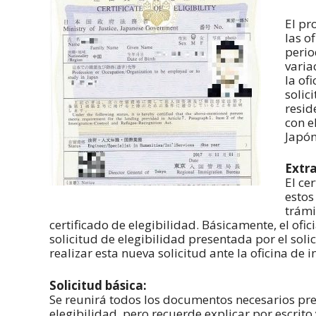
El pr
las o
perio
varia
la of
solic
resid
con e
Japón
Extra
El ce
estos
trámi
certificado de elegibilidad. Básicamente, el ofi
solicitud de elegibilidad presentada por el soli
realizar esta nueva solicitud ante la oficina de 
Solicitud básica:
Se reunirá todos los documentos necesarios pre
elegibilidad, pero recuerde explicar por escrito