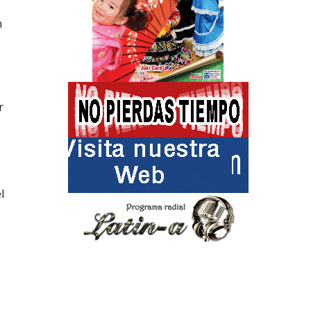
n
r
l