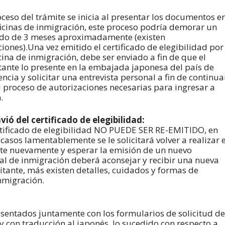
oceso del trámite se inicia al presentar los documentos e
ficinas de inmigración, este proceso podría demorar un
do de 3 meses aproximadamente (existen
ciones).Una vez emitido el certificado de elegibilidad por
icina de inmigración, debe ser enviado a fin de que el
itante lo presente en la embajada japonesa del país de
encia y solicitar una entrevista personal a fin de continua
l proceso de autorizaciones necesarias para ingresar a
.
vió del certificado de elegibilidad:
rtificado de elegibilidad NO PUEDE SER RE-EMITIDO, en
 casos lamentablemente se le solicitará volver a realizar e
te nuevamente y esperar la emisión de un nuevo
cial de inmigración deberá aconsejar y recibir una nueva
citante, más existen detalles, cuidados y formas de
inmigración.
sentados juntamente con los formularios de solicitud de
 y con traducción al japonés, lo sucedido con respecto a