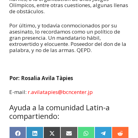
Olímpicos, entre otras cuestiones, algunas llenas
de obstáculos.
Por último, y todavía conmocionados por su
asesinato, lo recordamos como un político de
gran presencia. Un mandatario hábil,
extrovertido y elocuente. Poseedor del don de la
palabra, y no de las armas. QEPD.
Por: Rosalia Avila Tàpies
E-mail:
r.avilatapies@bcncenter.jp
Ayuda a la comunidad Latin-a
compartiendo:
F
L
X
E
W
T
R