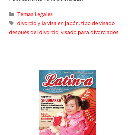
o
d
t
A
r
t
o
I
t
p
a
k
n
e
p
m
Temas Legales
r
divorcio y la visa en Japón
,
tipo de visado
)
después del divorcio
,
visado para divorciados