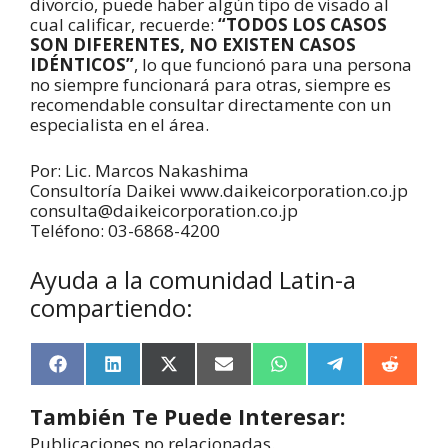
divorcio, puede haber algún tipo de visado al
cual calificar, recuerde:
“TODOS LOS CASOS
SON DIFERENTES, NO EXISTEN CASOS
IDÉNTICOS”
, lo que funcionó para una persona
no siempre funcionará para otras, siempre es
recomendable consultar directamente con un
especialista en el área.
Por: Lic. Marcos Nakashima
Consultoría Daikei www.daikeicorporation.co.jp
consulta@daikeicorporation.co.jp
Teléfono: 03-6868-4200
Ayuda a la comunidad Latin-a
compartiendo:
F
L
X
E
W
T
R
a
i
(
m
h
e
e
c
n
T
a
a
l
d
También Te Puede Interesar:
e
k
w
i
t
e
d
b
e
i
l
s
g
i
Publicaciones no relacionadas.