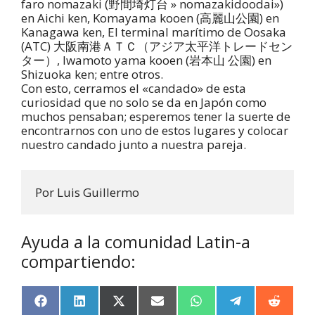
faro nomazaki (野間埼灯台 » nomazakidoodai»)
en Aichi ken, Komayama kooen (高麗山公園) en
Kanagawa ken, El terminal marítimo de Oosaka
(ATC) 大阪南港ＡＴＣ（アジア太平洋トレードセン
ター）, Iwamoto yama kooen (岩本山 公園) en
Shizuoka ken; entre otros.
Con esto, cerramos el «candado» de esta
curiosidad que no solo se da en Japón como
muchos pensaban; esperemos tener la suerte de
encontrarnos con uno de estos lugares y colocar
nuestro candado junto a nuestra pareja.
Por Luis Guillermo
Ayuda a la comunidad Latin-a
compartiendo:
F
L
X
E
W
T
R