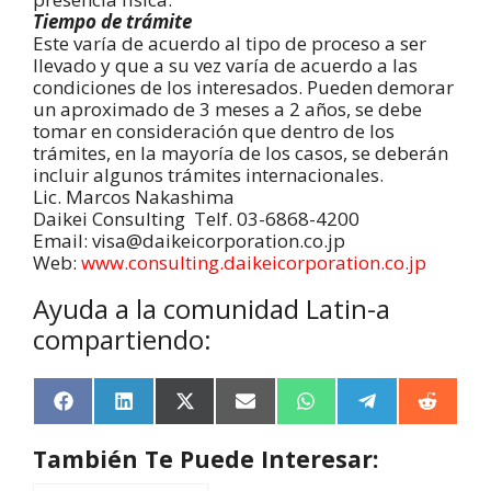
Tiempo de trámite
Este varía de acuerdo al tipo de proceso a ser
llevado y que a su vez varía de acuerdo a las
condiciones de los interesados. Pueden demorar
un aproximado de 3 meses a 2 años, se debe
tomar en consideración que dentro de los
trámites, en la mayoría de los casos, se deberán
incluir algunos trámites internacionales.
Lic. Marcos Nakashima
Daikei Consulting Telf. 03-6868-4200
Email: visa@daikeicorporation.co.jp
Web:
www.consulting.daikeicorporation.co.jp
Ayuda a la comunidad Latin-a
compartiendo:
F
L
X
E
W
T
R
a
i
(
m
h
e
e
c
n
T
a
a
l
d
También Te Puede Interesar:
e
k
w
i
t
e
d
b
e
i
l
s
g
i