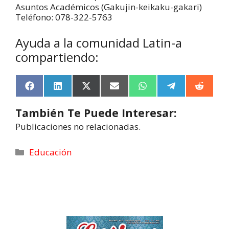
Asuntos Académicos (Gakujin-keikaku-gakari)
Teléfono: 078-322-5763
Ayuda a la comunidad Latin-a
compartiendo:
F
L
X
E
W
T
R
a
i
(
m
h
e
e
c
n
T
a
a
l
d
También Te Puede Interesar:
e
k
w
i
t
e
d
b
e
i
l
s
g
i
Publicaciones no relacionadas.
o
d
t
A
r
t
o
I
t
p
a
k
n
e
p
m
Educación
r
)