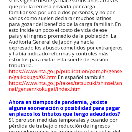
sí es vigente desde ya hace varios años atrás es
que por la remesa enviada por carga
familiar sea por una o dos personas, y no por
varios como suelen declarar muchos latinos
para gozar del beneficio de la carga familiar. En
esto incide un poco el costo de vida de ese
país y el ingreso promedio de la población. La
Auditoría General de Japón ya había
expresado los abusos cometidos por extranjeros
y había indicado reformas y controles más
estrictos para evitar esta suerte de evasión
tributaria.
https://www.nta.go.jp/publication/pamph/gense
n/gaikokugo/02.htm
En español también.
https://www.nta.go.jp/taxes/tetsuzuki/shinsei/an
nai/gensen/kokugai/index.htm
Ahora en tiempos de pandemia, ¿existe
alguna exoneración o posibilidad para pagar
en
plazos los tributos que tengo adeudados?
Sí, pero son medidas temporales y cuando por
pérdida de trabajo o reducción de ingresos
no pueden pagar los impuestos y las cuotas del