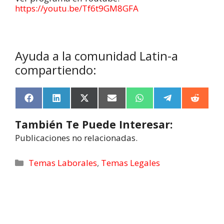
https://youtu.be/Tf6t9GM8GFA
Ayuda a la comunidad Latin-a
compartiendo:
F
L
X
E
W
T
R
a
i
(
m
h
e
e
c
n
T
a
a
l
d
También Te Puede Interesar:
e
k
w
i
t
e
d
b
e
i
l
s
g
i
Publicaciones no relacionadas.
o
d
t
A
r
t
o
I
t
p
a
k
n
e
p
m
Temas Laborales
,
Temas Legales
r
)