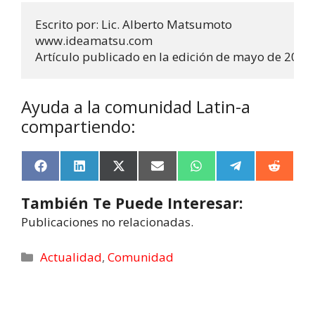
Escrito por: Lic. Alberto Matsumoto

www.ideamatsu.com

Artículo publicado en la edición de mayo de 2013 
Ayuda a la comunidad Latin-a
compartiendo:
F
L
X
E
W
T
R
a
i
(
m
h
e
e
c
n
T
a
a
l
d
También Te Puede Interesar:
e
k
w
i
t
e
d
b
e
i
l
s
g
i
Publicaciones no relacionadas.
o
d
t
A
r
t
o
I
t
p
a
k
n
e
p
m
Actualidad
,
Comunidad
r
)