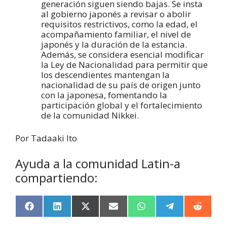
generación siguen siendo bajas. Se insta
al gobierno japonés a revisar o abolir
requisitos restrictivos, como la edad, el
acompañamiento familiar, el nivel de
japonés y la duración de la estancia.
Además, se considera esencial modificar
la Ley de Nacionalidad para permitir que
los descendientes mantengan la
nacionalidad de su país de origen junto
con la japonesa, fomentando la
participación global y el fortalecimiento
de la comunidad Nikkei.
Por Tadaaki Ito
Ayuda a la comunidad Latin-a
compartiendo:
F
L
X
E
W
T
R
a
i
(
m
h
e
e