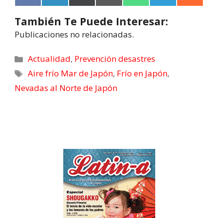
a
i
(
m
h
e
e
c
n
T
a
a
l
d
También Te Puede Interesar:
e
k
w
i
t
e
d
b
e
i
l
s
g
i
Publicaciones no relacionadas.
o
d
t
A
r
t
o
I
t
p
a
k
n
e
p
m
Actualidad
,
Prevención desastres
r
Aire frío Mar de Japón
,
Frío en Japón
,
)
Nevadas al Norte de Japón