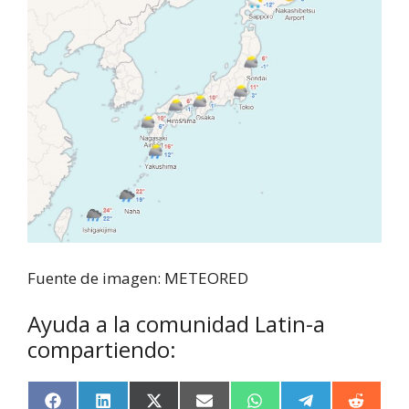
Fuente de imagen: METEORED
Ayuda a la comunidad Latin-a
compartiendo:
F
L
X
E
W
T
R