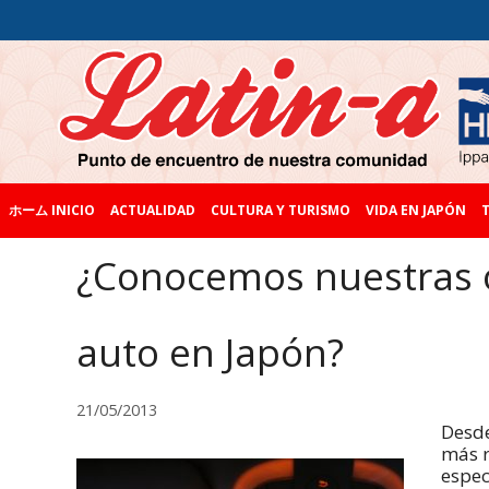
ホーム INICIO
ACTUALIDAD
CULTURA Y TURISMO
VIDA EN JAPÓN
T
¿Conocemos nuestras o
auto en Japón?
21/05/2013
Desde
más r
espec