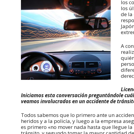
los c
los ú
de la
respo
Japón
extre
A con
reali
quién
perso
difer
derec
Licen
Iniciamos esta conversación preguntándole cuál
veamos involucrados en un accidente de tránsit
Todos sabemos que lo primero ante un accidente
heridos y a la policía, y luego a la empresa a
es primero «no mover nada hasta que llegue la p
tránsito, y segundo tomar la mayor cantidad de 