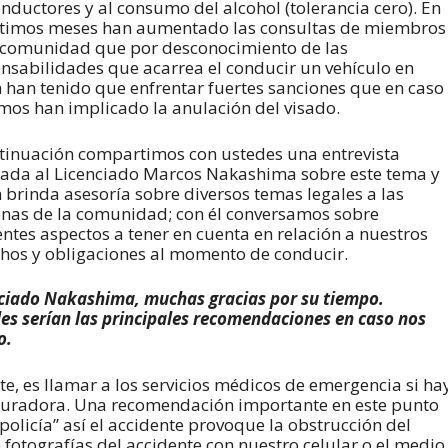
onductores y al consumo del alcohol (tolerancia cero). En
ltimos meses han aumentado las consultas de miembros
 comunidad que por desconocimiento de las
nsabilidades que acarrea el conducir un vehículo en
 han tenido que enfrentar fuertes sanciones que en caso
mos han implicado la anulación del visado.
tinuación compartimos con ustedes una entrevista
zada al Licenciado Marcos Nakashima sobre este tema y
 brinda asesoría sobre diversos temas legales a las
nas de la comunidad; con él conversamos sobre
entes aspectos a tener en cuenta en relación a nuestros
hos y obligaciones al momento de conducir.
ciado Nakashima, muchas gracias por su tiempo.
es serían las principales recomendaciones en caso nos
o.
, es llamar a los servicios médicos de emergencia si ha
seguradora. Una recomendación importante en este punto
olicía” así el accidente provoque la obstrucción del
fotografías del accidente con nuestro celular o el medio