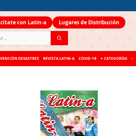
icítate con Latin-a
Lugares de Distribución
VENCIÓN DESASTRES
REVISTA LATIN-A
COVID-19
+ CATEGORÍAS