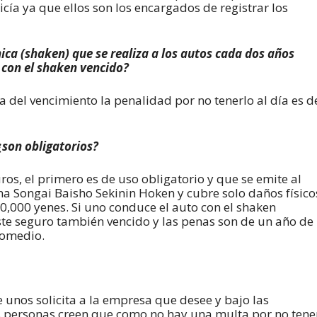
cía ya que ellos son los encargados de registrar los
ica (shaken) que se realiza a los autos cada dos años
 con el shaken vencido?
a del vencimiento la penalidad por no tenerlo al día es d
¿son obligatorios?
os, el primero es de uso obligatorio y que se emite al
ha Songai Baisho Sekinin Hoken y cubre solo daños físico
0,000 yenes. Si uno conduce el auto con el shaken
ste seguro también vencido y las penas son de un año de
romedio.
e unos solicita a la empresa que desee y bajo las
 personas creen que como no hay una multa por no tene