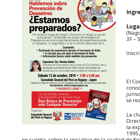
Ingre
Luga
(Nago
3F – 
Inscr
El Co
conoc
juris
se re
La ch
Direc
la ex
1995,
en cuenta, sobre la iniciativa de la ciudad de K