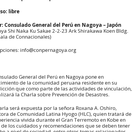
so: libre
r: Consulado General del Perú en Nagoya – Japón
ya Shi Naka Ku Sakae 2-2-23 Ark Shirakawa Koen Bldg.
Sala de Connacionales)
ipciones: info@conpernagoya.org
nsulado General del Perú en Nagoya pone en
imiento de la comunidad peruana residente en su
dicción que como parte de las actividades de vinculación,
alizará la Charla sobre Prevención de Desastres.
arla será expuesta por la señora Roxana A. Oshiro,
tora de Comunidad Latina Hyogo (HLC), quien tratará de
periencia vivida durante el Gran Terremoto en Kobe en
 de los cuidados y recomendaciones que se deben tener
obe a nivel de sociedad, entre otros temas relacionados.