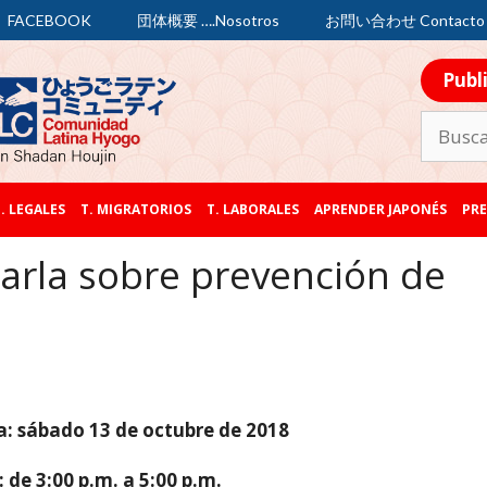
FACEBOOK
団体概要 ….Nosotros
お問い合わせ Contacto
Publ
. LEGALES
T. MIGRATORIOS
T. LABORALES
APRENDER JAPONÉS
PRE
arla sobre prevención de
a: sábado 13 de octubre de 2018
 de 3:00 p.m. a 5:00 p.m.