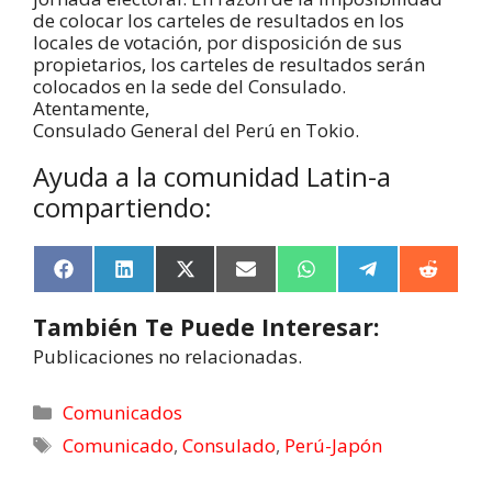
de colocar los carteles de resultados en los
locales de votación, por disposición de sus
propietarios, los carteles de resultados serán
colocados en la sede del Consulado.
Atentamente,
Consulado General del Perú en Tokio.
Ayuda a la comunidad Latin-a
compartiendo:
F
L
X
E
W
T
R
a
i
(
m
h
e
e
c
n
T
a
a
l
d
También Te Puede Interesar:
e
k
w
i
t
e
d
b
e
i
l
s
g
i
Publicaciones no relacionadas.
o
d
t
A
r
t
o
I
t
p
a
k
n
e
p
m
Comunicados
r
Comunicado
,
Consulado
,
Perú-Japón
)