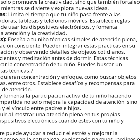
 solo promueve la creatividad, sino que también fortalec
mientras se divierte y explora nuevas ideas.
as:
Limita el tiempo que tu niño pasa frente a las
adoras, tabletas y teléfonos móviles. Establece reglas
e usar los dispositivos electrónicos, y fomenta
 atención y la creatividad.
s):
Enseña a tu niño técnicas simples de atención plena,
ación consciente. Pueden integrar estas prácticas en su
ración y observando detalles de objetos cotidianos.
ientes y meditación antes de dormir. Estas técnicas
rar la concentración de tu niño. Puedes buscar un
tas técnicas.7
quieran concentración y enfoque, como buscar objetos
s, entre otros. Establece desafíos y recompensas para
 de atención.
y fomenta la participación activa de tu niño haciendo
compartida no solo mejora la capacidad de atención, sino
y el vínculo entre padres e hijos.
ir al mostrar una atención plena en tus propias
dispositivos electrónicos cuando estés con tu niño y
bre puede ayudar a reducir el estrés y mejorar la
 tiempo en la naturaleza, explorando parques, jardines o