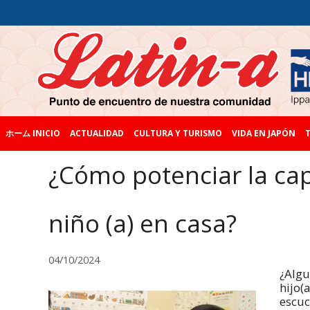
ホーム INICIO
ACTUALIDAD
CULTURA Y TURISMO
VIDA EN JAPÓN
T
¿Cómo potenciar la ca
niño (a) en casa?
04/10/2024
¿Algu
hijo(
escuc