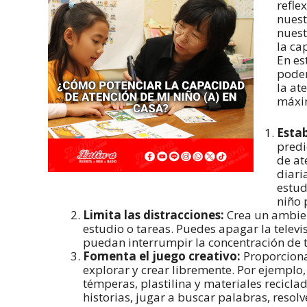
refle
nuest
nuest
la ca
En es
podem
la at
máxim
Estab
predi
de at
diari
estud
niño 
Limita las distracciones:
Crea un ambien
estudio o tareas. Puedes apagar la televis
puedan interrumpir la concentración de t
Fomenta el juego creativo:
Proporciona
explorar y crear libremente. Por ejemplo
témperas, plastilina y materiales recicl
historias, jugar a buscar palabras, resol