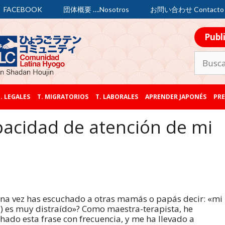
FACEBOOK
団体概要 ….Nosotros
お問い合わせ Contacto
Publ
. LEGALES
T. MIGRATORIOS
T. LABORALES
APRENDER JAPONÉS
PRE
pacidad de atención de mi
na vez has escuchado a otras mamás o papás decir: «mi
a) es muy distraído»? Como maestra-terapista, he
hado esta frase con frecuencia, y me ha llevado a