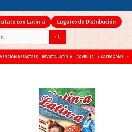
icítate con Latin-a
Lugares de Distribución
VENCIÓN DESASTRES
REVISTA LATIN-A
COVID-19
+ CATEGORÍAS