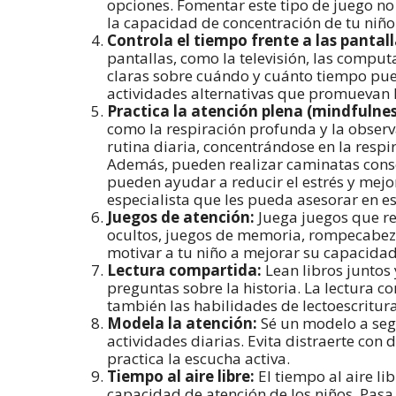
opciones. Fomentar este tipo de juego no
la capacidad de concentración de tu niño 
Controla el tiempo frente a las pantall
pantallas, como la televisión, las comput
claras sobre cuándo y cuánto tiempo pued
actividades alternativas que promuevan la
Practica la atención plena (mindfulnes
como la respiración profunda y la observ
rutina diaria, concentrándose en la respi
Además, pueden realizar caminatas consc
pueden ayudar a reducir el estrés y mejo
especialista que les pueda asesorar en es
Juegos de atención:
Juega juegos que re
ocultos, juegos de memoria, rompecabeza
motivar a tu niño a mejorar su capacidad
Lectura compartida:
Lean libros juntos 
preguntas sobre la historia. La lectura 
también las habilidades de lectoescritura 
Modela la atención:
Sé un modelo a segu
actividades diarias. Evita distraerte con 
practica la escucha activa.
Tiempo al aire libre:
El tiempo al aire li
capacidad de atención de los niños. Pasa