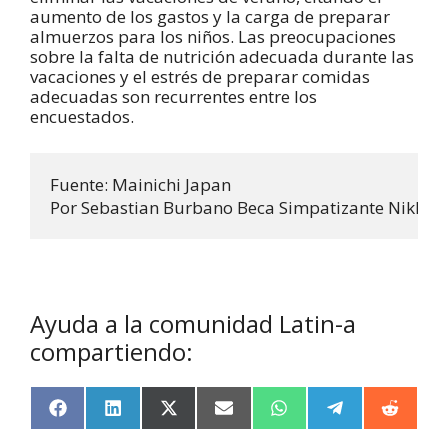
aumento de los gastos y la carga de preparar
almuerzos para los niños. Las preocupaciones
sobre la falta de nutrición adecuada durante las
vacaciones y el estrés de preparar comidas
adecuadas son recurrentes entre los
encuestados.
Fuente: Mainichi Japan 

Por Sebastian Burbano Beca Simpatizante Nikkei -
Ayuda a la comunidad Latin-a
compartiendo:
F
L
X
E
W
T
R
a
i
(
m
h
e
e