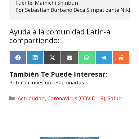
Fuente: Mainichi Shinbun

Por Sebastian Burbano Beca Simpatizante Nikkei -
Ayuda a la comunidad Latin-a
compartiendo:
F
L
X
E
W
T
R
a
i
(
m
h
e
e
c
n
T
a
a
l
d
También Te Puede Interesar:
e
k
w
i
t
e
d
b
e
i
l
s
g
i
Publicaciones no relacionadas.
o
d
t
A
r
t
o
I
t
p
a
k
n
e
p
m
Actualidad
,
Coronavirus (COVID-19)
,
Salud
r
)