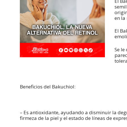
El Ba
semil
origi
en la
El Ba
emoli
Se le
parec
toler
Beneficios del Bakuchiol:
– Es antioxidante, ayudando a disminuir la de
firmeza de la piel y el estado de líneas de expre