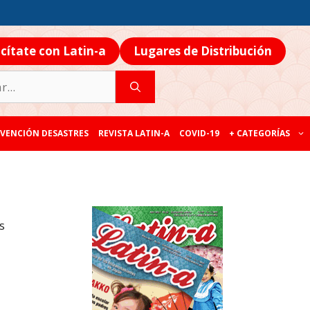
icítate con Latin-a
Lugares de Distribución
VENCIÓN DESASTRES
REVISTA LATIN-A
COVID-19
+ CATEGORÍAS
s