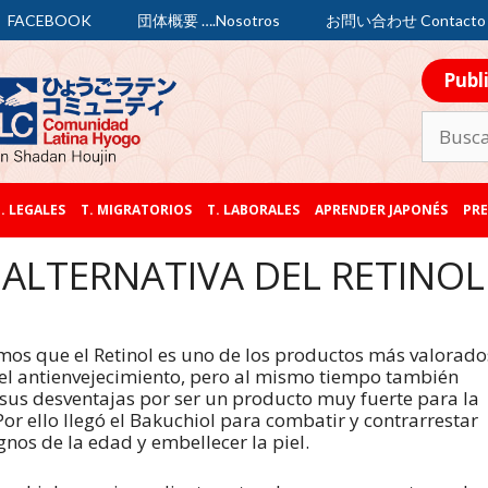
FACEBOOK
団体概要 ….Nosotros
お問い合わせ Contacto
Publ
. LEGALES
T. MIGRATORIOS
T. LABORALES
APRENDER JAPONÉS
PRE
 ALTERNATIVA DEL RETINOL
os que el Retinol es uno de los productos más valorado
el antienvejecimiento, pero al mismo tiempo también
 sus desventajas por ser un producto muy fuerte para la
 Por ello llegó el Bakuchiol para combatir y contrarrestar
ignos de la edad y embellecer la piel.