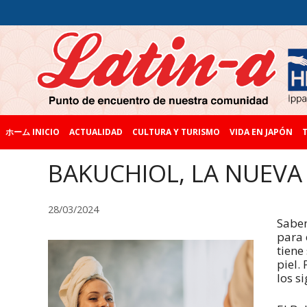
ホーム INICIO
ACTUALIDAD
CULTURA Y TURISMO
VIDA EN JAPÓN
T
BAKUCHIOL, LA NUEVA
28/03/2024
Sabem
para 
tiene
piel.
los s