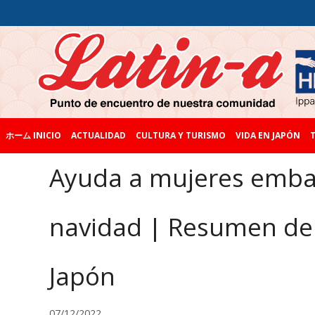
ホーム INICIO
ACTUALIDAD
CULTURA Y TURISMO
VIDA EN JAPÓN
T
Ayuda a mujeres emba
navidad | Resumen del
Japón
07/12/2022