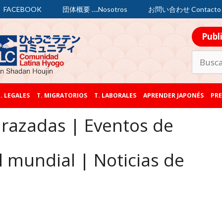
FACEBOOK
団体概要 ….Nosotros
お問い合わせ Contacto
Publ
. LEGALES
T. MIGRATORIOS
T. LABORALES
APRENDER JAPONÉS
PRE
razadas | Eventos de
 mundial | Noticias de