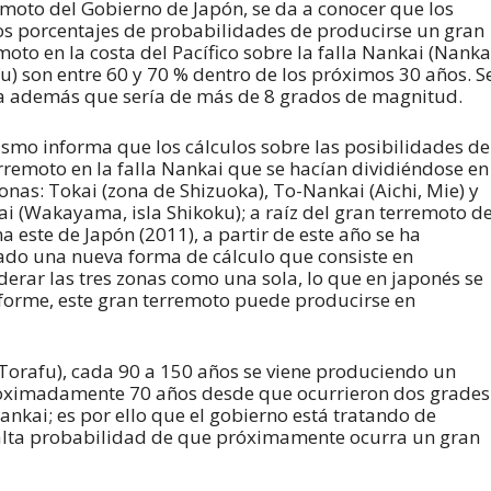
moto del Gobierno de Japón, se da a conocer que los
s porcentajes de probabilidades de producirse un gran
moto en la costa del Pacífico sobre la falla Nankai (Nanka
u) son entre 60 y 70 % dentro de los próximos 30 años. S
a además que sería de más de 8 grados de magnitud.
smo informa que los cálculos sobre las posibilidades de
rremoto en la falla Nankai que se hacían dividiéndose en
zonas: Tokai (zona de Shizuoka), To-Nankai (Aichi, Mie) y
i (Wakayama, isla Shikoku); a raíz del gran terremoto d
na este de Japón (2011), a partir de este año se ha
ado una nueva forma de cálculo que consiste en
derar las tres zonas como una sola, lo que en japonés se
nforme, este gran terremoto puede producirse en
Torafu), cada 90 a 150 años se viene produciendo un
roximadamente 70 años desde que ocurrieron dos grades
ankai; es por ello que el gobierno está tratando de
a alta probabilidad de que próximamente ocurra un gran