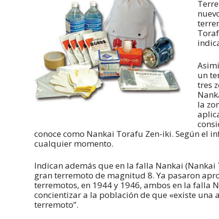
Terre
nuevo
terre
Toraf
indic
Asimi
un te
tres 
Nanka
la zo
aplic
consi
conoce como Nankai Torafu Zen-iki. Según el i
cualquier momento.
Indican además que en la falla Nankai (Nankai 
gran terremoto de magnitud 8. Ya pasaron ap
terremotos, en 1944 y 1946, ambos en la falla N
concientizar a la población de que «existe un
terremoto”.