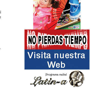
i
e
e