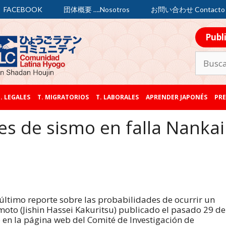
FACEBOOK
団体概要 ….Nosotros
お問い合わせ Contacto
Publ
. LEGALES
T. MIGRATORIOS
T. LABORALES
APRENDER JAPONÉS
PRE
s de sismo en falla Nankai
 último reporte sobre las probabilidades de ocurrir un
moto (Jishin Hassei Kakuritsu) publicado el pasado 29 de
en la página web del Comité de Investigación de