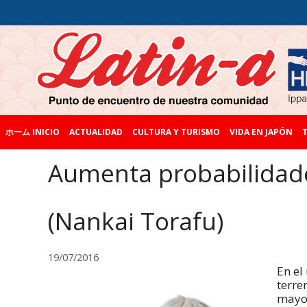
ホーム INICIO
ACTUALIDAD
CULTURA Y TURISMO
VIDA EN JAPÓN
T
Aumenta probabilidade
(Nankai Torafu)
19/07/2016
En el
terre
mayo 