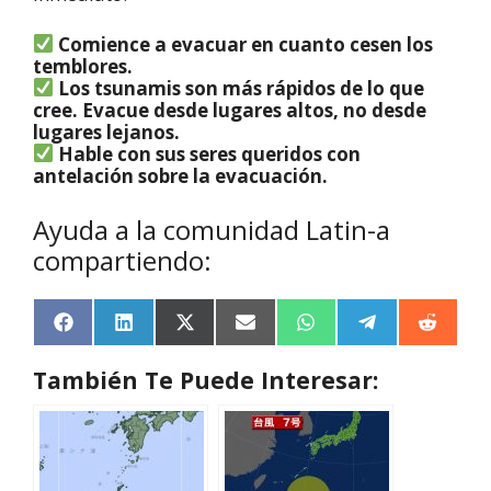
Comience a evacuar en cuanto cesen los
temblores.
Los tsunamis son más rápidos de lo que
cree. Evacue desde lugares altos, no desde
lugares lejanos.
Hable con sus seres queridos con
antelación sobre la evacuación.
Ayuda a la comunidad Latin-a
compartiendo:
F
L
X
E
W
T
R
a
i
(
m
h
e
e
c
n
T
a
a
l
d
También Te Puede Interesar:
e
k
w
i
t
e
d
b
e
i
l
s
g
i
o
d
t
A
r
t
o
I
t
p
a
k
n
e
p
m
r