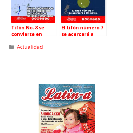
)
Tifón No. 8 se
El tifón número 7
convierte en
se acercará a
depresión tropical
Okinawa.
Actualidad
pero generaría
lluvias en
Kagoshima y
otros lugares