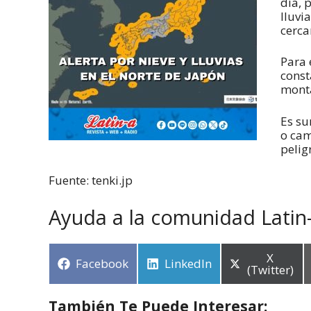
día, 
lluvi
cerca
Para 
const
mont
Es su
o cam
pelig
Fuente: tenki.jp
Ayuda a la comunidad Latin
X
Facebook
LinkedIn
(Twitter)
También Te Puede Interesar: