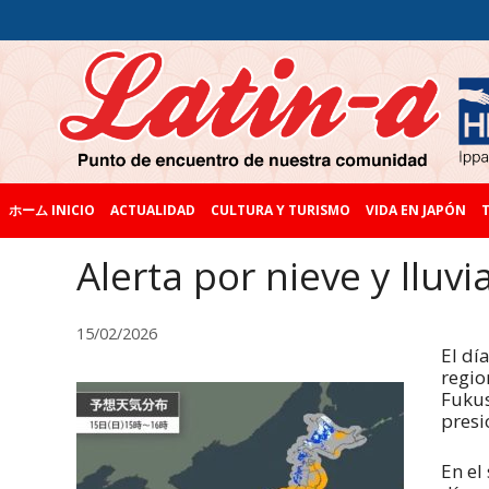
ホーム INICIO
ACTUALIDAD
CULTURA Y TURISMO
VIDA EN JAPÓN
T
Alerta por nieve y lluv
15/02/2026
El dí
regio
Fukus
presi
En el