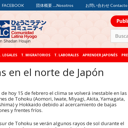
FACEBOOK
団体概要 ….Nosotros
お問い合わせ Contacto
Publ
. LEGALES
T. MIGRATORIOS
T. LABORALES
APRENDER JAPONÉS
PRE
ias en el norte de Japón
a de hoy 15 de febrero el clima se volverá inestable en las
nes de Tohoku (Aomori, Iwate, Miyagi, Akita, Yamagata,
hima) y Hokkaido debido al acercamiento de bajas
ones y frentes fríos.
 sur de Tohoku se verán algunos rayos de sol durante el