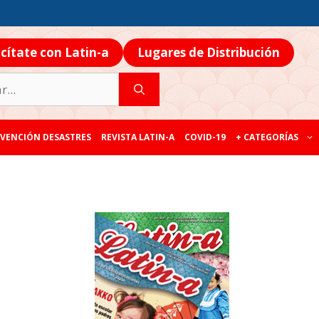
icítate con Latin-a
Lugares de Distribución
VENCIÓN DESASTRES
REVISTA LATIN-A
COVID-19
+ CATEGORÍAS