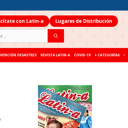
icítate con Latin-a
Lugares de Distribución
VENCIÓN DESASTRES
REVISTA LATIN-A
COVID-19
+ CATEGORÍAS
n