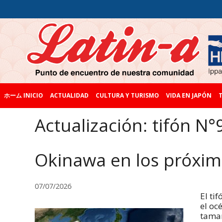
ホーム INICIO
ACTUALIDAD
CULTURA Y TURISMO
VIDA EN JAPÓN
T
Actualización: tifón N°
Okinawa en los próxim
07/07/2026
El ti
el oc
tamañ