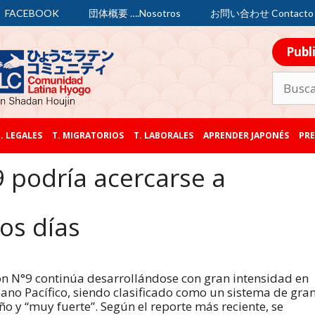
FACEBOOK
団体概要 ….Nosotros
お問い合わせ Contacto
Publ
. LEGALES
T. MIGRATORIOS
T. LABORALES
APRENDER JAPONÉS
PRE
9 podría acercarse a
os días
fón N°9 continúa desarrollándose con gran intensidad en
éano Pacífico, siendo clasificado como un sistema de gra
o y “muy fuerte”. Según el reporte más reciente, se