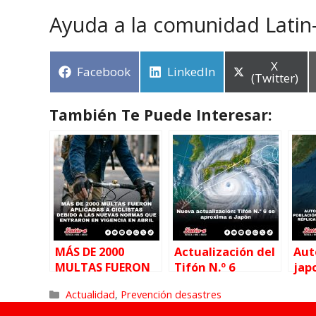
Ayuda a la comunidad Latin
X
Facebook
LinkedIn
(Twitter)
También Te Puede Interesar:
MÁS DE 2000
Actualización del
Aut
MULTAS FUERON
Tifón N.º 6
jap
APLICADAS A
(JANGMI): avanza
la 
Actualidad
,
Prevención desastres
CICLISTAS DESDE
hacia el este de
pre
LAS NUEVAS
Japón
posi