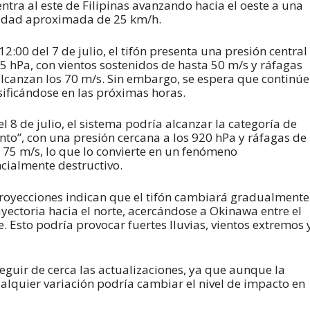
ntra al este de Filipinas avanzando hacia el oeste a una
idad aproximada de 25 km/h.
 12:00 del 7 de julio, el tifón presenta una presión central
5 hPa, con vientos sostenidos de hasta 50 m/s y ráfagas
lcanzan los 70 m/s. Sin embargo, se espera que continúe
sificándose en las próximas horas.
el 8 de julio, el sistema podría alcanzar la categoría de
ento”, con una presión cercana a los 920 hPa y ráfagas de
 75 m/s, lo que lo convierte en un fenómeno
cialmente destructivo.
royecciones indican que el tifón cambiará gradualmente
ayectoria hacia el norte, acercándose a Okinawa entre el
. Esto podría provocar fuertes lluvias, vientos extremos 
guir de cerca las actualizaciones, ya que aunque la
ualquier variación podría cambiar el nivel de impacto en