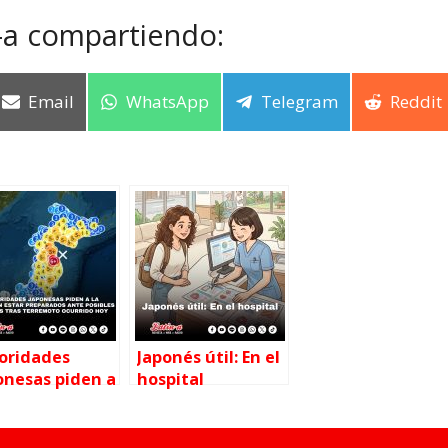
-a compartiendo:
Email
WhatsApp
Telegram
Reddit
oridades
Japonés útil: En el
onesas piden a
hospital
población estar
parados ante
bles réplicas