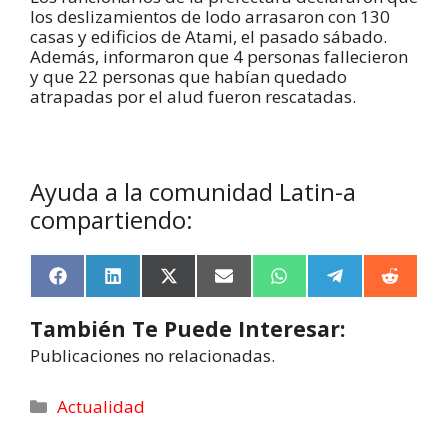
los deslizamientos de lodo arrasaron con 130
casas y edificios de Atami, el pasado sábado.
Además, informaron que 4 personas fallecieron
y que 22 personas que habían quedado
atrapadas por el alud fueron rescatadas.
Ayuda a la comunidad Latin-a
compartiendo:
F
L
X
E
W
T
R
a
i
(
m
h
e
e
c
n
T
a
a
l
d
También Te Puede Interesar:
e
k
w
i
t
e
d
b
e
i
l
s
g
i
Publicaciones no relacionadas.
o
d
t
A
r
t
o
I
t
p
a
k
n
e
p
m
Actualidad
r
)