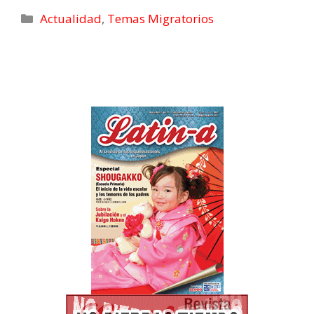
posible banda de
Yape Perú
Actualidad
,
Temas Migratorios
lluvia en Shikoku