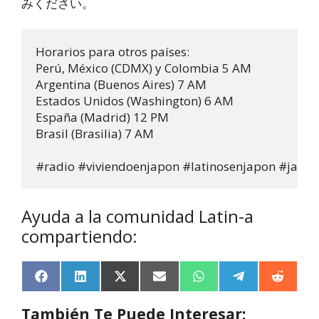
みください。
Horarios para otros países:

Perú, México (CDMX) y Colombia 5 AM 

Argentina (Buenos Aires) 7 AM 

Estados Unidos (Washington) 6 AM 

España (Madrid) 12 PM 

Brasil (Brasilia) 7 AM

#radio #viviendoenjapon #latinosenjapon #japan
Ayuda a la comunidad Latin-a
compartiendo:
F
L
X
E
W
T
R
a
i
(
m
h
e
e
c
n
T
a
a
l
d
También Te Puede Interesar:
e
k
w
i
t
e
d