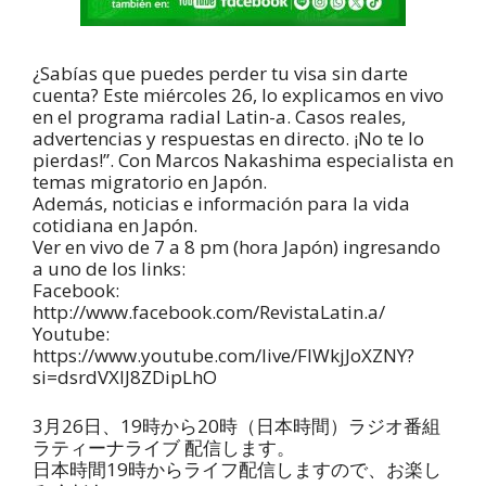
¿Sabías que puedes perder tu visa sin darte
cuenta? Este miércoles 26, lo explicamos en vivo
en el programa radial Latin-a. Casos reales,
advertencias y respuestas en directo. ¡No te lo
pierdas!”. Con Marcos Nakashima especialista en
temas migratorio en Japón.
Además, noticias e información para la vida
cotidiana en Japón.
Ver en vivo de 7 a 8 pm (hora Japón) ingresando
a uno de los links:
Facebook:
http://www.facebook.com/RevistaLatin.a/
Youtube:
https://www.youtube.com/live/FIWkjJoXZNY?
si=dsrdVXlJ8ZDipLhO
3月26日、19時から20時（日本時間）ラジオ番組
ラティーナライブ 配信します。
日本時間19時からライフ配信しますので、お楽し