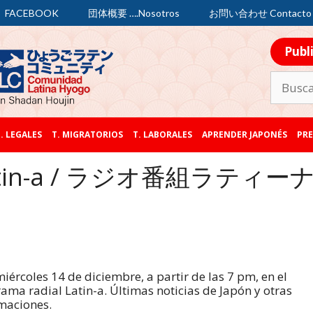
FACEBOOK
団体概要 ….Nosotros
お問い合わせ Contacto
Publ
. LEGALES
T. MIGRATORIOS
T. LABORALES
APRENDER JAPONÉS
PRE
 Latin-a / ラジオ番組ラティー
iércoles 14 de diciembre, a partir de las 7 pm, en el
ama radial Latin-a. Últimas noticias de Japón y otras
maciones.