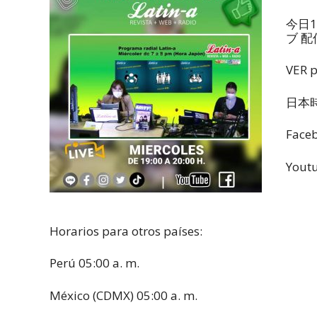
今日
ブ 
VER p
日本
Face
Yout
Horarios para otros países:
Perú 05:00 a. m.
México (CDMX) 05:00 a. m.