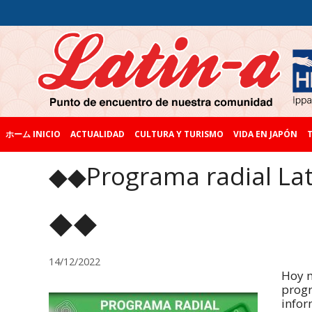
ホーム INICIO
ACTUALIDAD
CULTURA Y TURISMO
VIDA EN JAPÓN
T
◆◆Programa radial
◆◆
14/12/2022
Hoy m
progr
infor