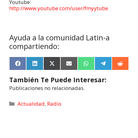
Youtube:
http://www.youtube.com/user/fmyytube
Ayuda a la comunidad Latin-a
compartiendo:
F
L
X
E
W
T
R
a
i
(
m
h
e
e
c
n
T
a
a
l
d
También Te Puede Interesar:
e
k
w
i
t
e
d
b
e
i
l
s
g
i
Publicaciones no relacionadas.
o
d
t
A
r
t
o
I
t
p
a
k
n
e
p
m
Actualidad
,
Radio
r
)