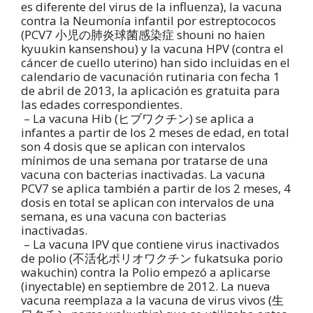
es diferente del virus de la influenza), la vacuna
contra la Neumonía infantil por estreptococos
(PCV7 小児の肺炎球菌感染症 shouni no haien
kyuukin kansenshou) y la vacuna HPV (contra el
cáncer de cuello uterino) han sido incluidas en el
calendario de vacunación rutinaria con fecha 1
de abril de 2013, la aplicación es gratuita para
las edades correspondientes.
– La vacuna Hib (ヒブワクチン) se aplica a
infantes a partir de los 2 meses de edad, en total
son 4 dosis que se aplican con intervalos
mínimos de una semana por tratarse de una
vacuna con bacterias inactivadas. La vacuna
PCV7 se aplica también a partir de los 2 meses, 4
dosis en total se aplican con intervalos de una
semana, es una vacuna con bacterias
inactivadas.
– La vacuna IPV que contiene virus inactivados
de polio (不活化ポリオワクチン fukatsuka porio
wakuchin) contra la Polio empezó a aplicarse
(inyectable) en septiembre de 2012. La nueva
vacuna reemplaza a la vacuna de virus vivos (生