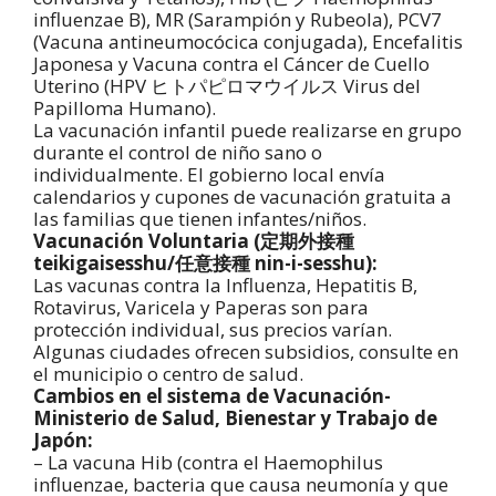
influenzae B), MR (Sarampión y Rubeola), PCV7
(Vacuna antineumocócica conjugada), Encefalitis
Japonesa y Vacuna contra el Cáncer de Cuello
Uterino (HPV ヒトパピロマウイルス Virus del
Papilloma Humano).
La vacunación infantil puede realizarse en grupo
durante el control de niño sano o
individualmente. El gobierno local envía
calendarios y cupones de vacunación gratuita a
las familias que tienen infantes/niños.
Vacunación Voluntaria (定期外接種
teikigaisesshu/任意接種 nin-i-sesshu):
Las vacunas contra la Influenza, Hepatitis B,
Rotavirus, Varicela y Paperas son para
protección individual, sus precios varían.
Algunas ciudades ofrecen subsidios, consulte en
el municipio o centro de salud.
Cambios en el sistema de Vacunación-
Ministerio de Salud, Bienestar y Trabajo de
Japón:
– La vacuna Hib (contra el Haemophilus
influenzae, bacteria que causa neumonía y que