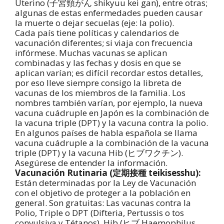
Uterino (子宮頸がん shikyuu kei gan), entre otras;
algunas de estas enfermedades pueden causar
la muerte o dejar secuelas (eje: la polio).
Cada país tiene políticas y calendarios de
vacunación diferentes; si viaja con frecuencia
infórmese. Muchas vacunas se aplican
combinadas y las fechas y dosis en que se
aplican varían; es difícil recordar estos detalles,
por eso lleve siempre consigo la libreta de
vacunas de los miembros de la familia. Los
nombres también varían, por ejemplo, la nueva
vacuna cuádruple en Japón es la combinación de
la vacuna triple (DPT) y la vacuna contra la polio.
En algunos países de habla española se llama
vacuna cuádruple a la combinación de la vacuna
triple (DPT) y la vacuna Hib (ヒブワクチン).
Asegúrese de entender la información.
Vacunación Rutinaria (定期接種 teikisesshu):
Están determinadas por la Ley de Vacunación
con el objetivo de proteger a la población en
general. Son gratuitas: Las vacunas contra la
Polio, Triple o DPT (Difteria, Pertussis o tos
convulsiva y Tétanos), Hib (ヒブ Haemophilus