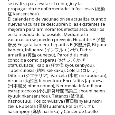
se realiza para evitar el contagio y la
propagación de enfermedades infecciosas (感染
症 kansenshou).
El calendario de vacunación se actualiza cuando
nuevas vacunas se descubren o las existentes se
mejoran para aminorar los efectos secundarios
en la medida de lo posible. Mediante la
vacunación se pueden prevenir: Hepatitis A (A型
肝炎 Ee gata kan-en), hepatitis B (B型肝炎 Bi gata
kan-en), Influenza (インフルエンザ), Fiebre
amarilla (黄熱 ounetsu), Parotiditis más
conocida como paperas (おたふくかぜ
otafukukaze), Rabia (狂犬病 kyoukenbyou),
Tuberculosis (結核 kekkaku), Cólera (コレラ ),
Difteria (ジフテリア), Varicela (水痘 mizubousou),
Viruela (天然痘 tennentou), Encefalitis Japonesa
(日本脳炎 nihon nouen), Neumonía infantil por
estreptococos (小児肺炎球菌感染症 shouni haien
kyuukinkansenshou), Tétanos (破傷風
hashoufuu), Tos convulsiva (百日咳hyaku nichi
zeki), Rubeola (風疹fuushin), Polio (ポリオ),
Sarampión (麻疹 hashika) y Cáncer de Cuello