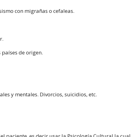
osismo con migrañas o cefaleas.
r.
 países de origen.
es y mentales. Divorcios, suicidios, etc.
l paciente, es decir usar la Psicología Cultural la cual