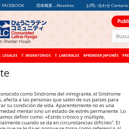
FACEBOOK
団体概要 ….Nosotros
お問い合わせ Contacto
Publ
. LEGALES
T. MIGRATORIOS
T. LABORALES
APRENDER JAPONÉS
PRE
te
onocido como Síndrome del inmigrante, el Síndrome
s, afecta a las personas que salen de sus países para
ar su condición de vida. Aparentemente no es una
medad mental sino un estado de estrés permanente. Lo
amos definir como: «Estrés crónico y múltiple,
ialmente cuando se da en circunstancias difíciles”. El
e que se le da es porque se toma como referencia al