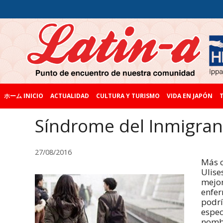
ホーム INICIO
ACTUALIDAD
CULTURA Y TURISMO
VIDA EN JAPÓN
T
Síndrome del Inmigran
27/08/2016
Más c
Ulise
mejor
enfer
podrí
espec
nombr