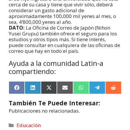
cerca de su casa y tiene que vivir sólo, deberá
considerar un gasto adicional de
aproximadamente 100,000 mil yenes al mes, o
sea, 4’800,000 yenes al año.
DATO:
La Oficina de Correo de Japón (Nihon
Yusei Grupu) también ofrece el seguro para los
estudios y otros tipos más. Si tiene interés,
puede consultar en cualquiera de las oficinas de
correo que hay en todo el país.
Ayuda a la comunidad Latin-a
compartiendo:
F
L
X
E
W
T
R
a
i
(
m
h
e
e
c
n
T
a
a
l
d
También Te Puede Interesar:
e
k
w
i
t
e
d
b
e
i
l
s
g
i
Publicaciones no relacionadas.
o
d
t
A
r
t
o
I
t
p
a
k
n
e
p
m
Educación
r