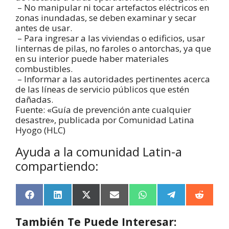
– No manipular ni tocar artefactos eléctricos en
zonas inundadas, se deben examinar y secar
antes de usar.
– Para ingresar a las viviendas o edificios, usar
linternas de pilas, no faroles o antorchas, ya que
en su interior puede haber materiales
combustibles.
– Informar a las autoridades pertinentes acerca
de las líneas de servicio públicos que estén
dañadas.
Fuente: «Guía de prevención ante cualquier
desastre», publicada por Comunidad Latina
Hyogo (HLC)
Ayuda a la comunidad Latin-a
compartiendo:
F
L
X
E
W
T
R
a
i
(
m
h
e
e
c
n
T
a
a
l
d
También Te Puede Interesar:
e
k
w
i
t
e
d