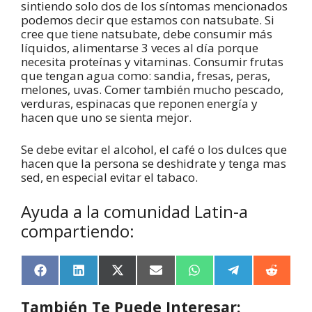
sintiendo solo dos de los síntomas mencionados
podemos decir que estamos con natsubate. Si
cree que tiene natsubate, debe consumir más
líquidos, alimentarse 3 veces al día porque
necesita proteínas y vitaminas. Consumir frutas
que tengan agua como: sandia, fresas, peras,
melones, uvas. Comer también mucho pescado,
verduras, espinacas que reponen energía y
hacen que uno se sienta mejor.
Se debe evitar el alcohol, el café o los dulces que
hacen que la persona se deshidrate y tenga mas
sed, en especial evitar el tabaco.
Ayuda a la comunidad Latin-a
compartiendo:
F
L
X
E
W
T
R
a
i
(
m
h
e
e
c
n
T
a
a
l
d
También Te Puede Interesar:
e
k
w
i
t
e
d