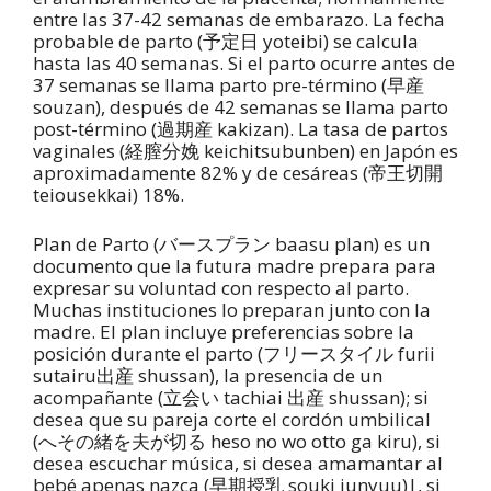
entre las 37-42 semanas de embarazo. La fecha
probable de parto (予定日 yoteibi) se calcula
hasta las 40 semanas. Si el parto ocurre antes de
37 semanas se llama parto pre-término (早産
souzan), después de 42 semanas se llama parto
post-término (過期産 kakizan). La tasa de partos
vaginales (経膣分娩 keichitsubunben) en Japón es
aproximadamente 82% y de cesáreas (帝王切開
teiousekkai) 18%.
Plan de Parto (バースプラン baasu plan) es un
documento que la futura madre prepara para
expresar su voluntad con respecto al parto.
Muchas instituciones lo preparan junto con la
madre. El plan incluye preferencias sobre la
posición durante el parto (フリースタイル furii
sutairu出産 shussan), la presencia de un
acompañante (立会い tachiai 出産 shussan); si
desea que su pareja corte el cordón umbilical
(へその緒を夫が切る heso no wo otto ga kiru), si
desea escuchar música, si desea amamantar al
bebé apenas nazca (早期授乳 souki junyuu)|, si