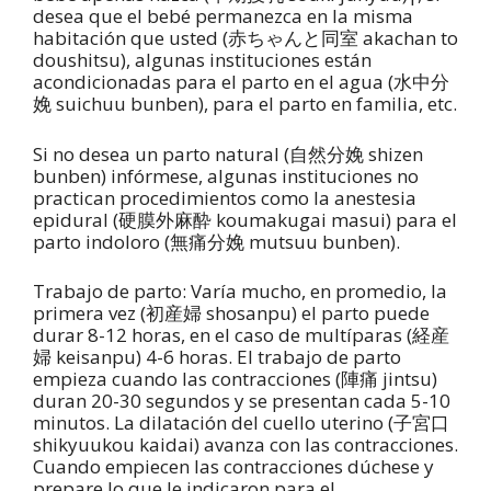
desea que el bebé permanezca en la misma
habitación que usted (赤ちゃんと同室 akachan to
doushitsu), algunas instituciones están
acondicionadas para el parto en el agua (水中分
娩 suichuu bunben), para el parto en familia, etc.
Si no desea un parto natural (自然分娩 shizen
bunben) infórmese, algunas instituciones no
practican procedimientos como la anestesia
epidural (硬膜外麻酔 koumakugai masui) para el
parto indoloro (無痛分娩 mutsuu bunben).
Trabajo de parto: Varía mucho, en promedio, la
primera vez (初産婦 shosanpu) el parto puede
durar 8-12 horas, en el caso de multíparas (経産
婦 keisanpu) 4-6 horas. El trabajo de parto
empieza cuando las contracciones (陣痛 jintsu)
duran 20-30 segundos y se presentan cada 5-10
minutos. La dilatación del cuello uterino (子宮口
shikyuukou kaidai) avanza con las contracciones.
Cuando empiecen las contracciones dúchese y
prepare lo que le indicaron para el