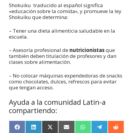
Shokuiku traducido al español significa
«educación sobre la comida», y promueve la ley
Shokuiku que determina:
– Tener una dieta alimenticia saludable en la
escuela.
– Asesoría profesional de
nutricionistas
que
también deben titulación de profesores y dan
clases sobre alimentación.
– No colocar máquinas expendedoras de snacks
como chocolates, dulces, refrescos para evitar
que tengan acceso.
Ayuda a la comunidad Latin-a
compartiendo:
F
L
X
E
W
T
R