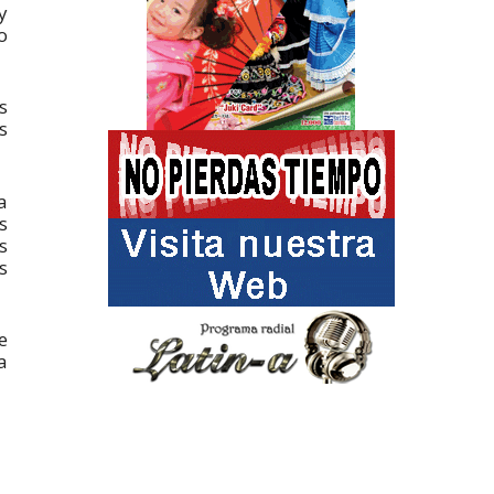
y
o
s
s
a
s
s
s
e
a