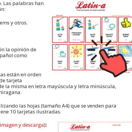
so. Las palabras han
ón:
tems y otros.
n la opinión de
español como
das están en orden
de tarjeta
de la misma en letra mayúscula y letra minúscula,
hiragana.
ilizando las hojas (tamaño A4) que se venden para
ene 10 tarjetas ilustradas.
a imagen y descarga)
: