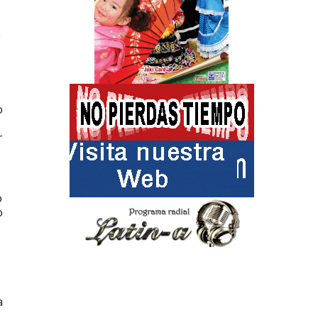
e
o
r
o
o
a