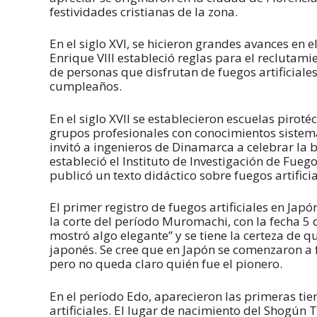
festividades cristianas de la zona.
En el siglo XVI, se hicieron grandes avances en el
Enrique VIII estableció reglas para el reclutamie
de personas que disfrutan de fuegos artificiale
cumpleaños.
En el siglo XVII se establecieron escuelas pirot
grupos profesionales con conocimientos sistemá
invitó a ingenieros de Dinamarca a celebrar la bo
estableció el Instituto de Investigación de Fuego
publicó un texto didáctico sobre fuegos artificia
El primer registro de fuegos artificiales en Jap
la corte del período Muromachi, con la fecha 5 
mostró algo elegante” y se tiene la certeza de q
japonés. Se cree que en Japón se comenzaron a f
pero no queda claro quién fue el pionero.
En el período Edo, aparecieron las primeras tie
artificiales. El lugar de nacimiento del Shogú