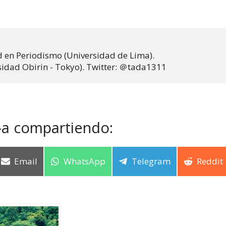
 en Periodismo (Universidad de Lima). 

sidad Obirin - Tokyo). Twitter: ＠tada1311
-a compartiendo:
Email
WhatsApp
Telegram
Reddit