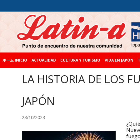
ホーム INICIO
ACTUALIDAD
CULTURA Y TURISMO
VIDA EN JAPÓN
T
LA HISTORIA DE LOS F
JAPÓN
23/10/2023
¿Quié
Nuevo
fuego