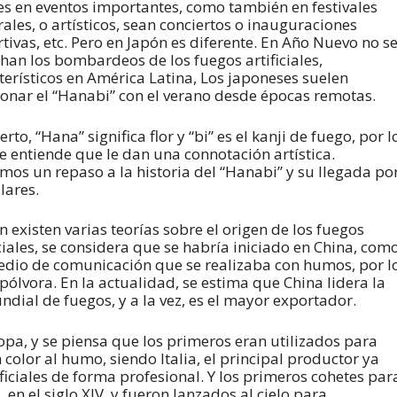
es en eventos importantes, como también en festivales
rales, o artísticos, sean conciertos o inauguraciones
tivas, etc. Pero en Japón es diferente. En Año Nuevo no s
han los bombardeos de los fuegos artificiales,
terísticos en América Latina, Los japoneses suelen
ionar el “Hanabi” con el verano desde épocas remotas.
erto, “Hana” significa flor y “bi” es el kanji de fuego, por l
e entiende que le dan una connotación artística.
os un repaso a la historia del “Hanabi” y su llegada po
lares.
en existen varias teorías sobre el origen de los fuegos
iciales, se considera que se habría iniciado en China, com
dio de comunicación que se realizaba con humos, por l
pólvora. En la actualidad, se estima que China lidera la
ndial de fuegos, y a la vez, es el mayor exportador.
uropa, y se piensa que los primeros eran utilizados para
color al humo, siendo Italia, el principal productor ya
ificiales de forma profesional. Y los primeros cohetes par
 en el siglo XIV, y fueron lanzados al cielo para