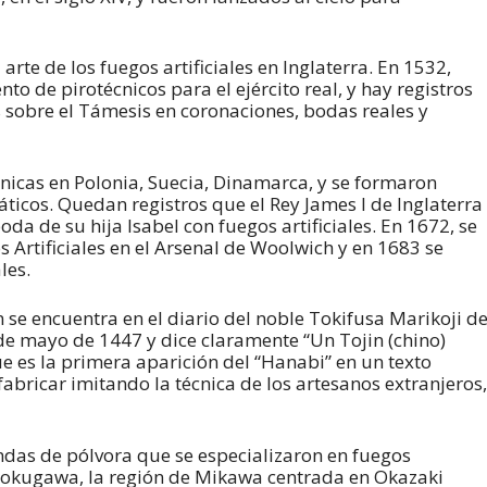
 arte de los fuegos artificiales en Inglaterra. En 1532,
nto de pirotécnicos para el ejército real, y hay registros
s sobre el Támesis en coronaciones, bodas reales y
écnicas en Polonia, Suecia, Dinamarca, y se formaron
ticos. Quedan registros que el Rey James I de Inglaterra
da de su hija Isabel con fuegos artificiales. En 1672, se
s Artificiales en el Arsenal de Woolwich y en 1683 se
les.
ón se encuentra en el diario del noble Tokifusa Marikoji d
de mayo de 1447 y dice claramente “Un Tojin (chino)
ue es la primera aparición del “Hanabi” en un texto
abricar imitando la técnica de los artesanos extranjeros,
ndas de pólvora que se especializaron en fuegos
n Tokugawa, la región de Mikawa centrada en Okazaki