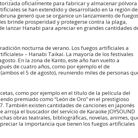
autorizada oficialmente para fabricar y almacenar pólvora
tificiales se han extendido y desarrollado en la región de
ambruna generó que se organice un lanzamiento de fuego
 les brinde prosperidad y protegerse contra la plaga,
de lanzar Hanabi para apreciar en grandes cantidades d
adición nocturna de verano. Los fuegos artificiales a
ificiales» – Hanabi Taikai. La mayoría de los festivales
y agosto. En la zona de Kanto, este año han vuelto a
spués de cuatro años, como por ejemplo el de
 (ambos el 5 de agosto), reuniendo miles de personas qu
etas, como por ejemplo en el título de la película del
 siendo premiado como “León de Oro” en el prestigioso
997. También existen cantidades de canciones en japonés
ue arroja el buscador del servicio de Karaoke JOYSOUND
chas obras teatrales, bibliográficas, novelas, animes, qu
reciar la importancia que tienen los fuegos artificiales