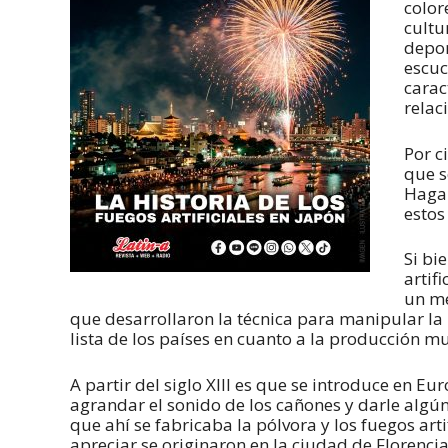
color
cultu
depor
escuc
carac
relac
Por ci
que s
Hagam
estos 
Si bi
artif
un me
que desarrollaron la técnica para manipular la 
lista de los países en cuanto a la producción mu
A partir del siglo XIII es que se introduce en E
agrandar el sonido de los cañones y darle algún 
que ahí se fabricaba la pólvora y los fuegos art
apreciar se originaron en la ciudad de Florencia,