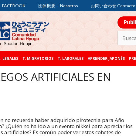
FACEBOOK
団体概要 ….Nosotros
お問い合わせ Contacto
Publ
. LEGALES
T. MIGRATORIOS
T. LABORALES
APRENDER JAPONÉS
PRE
UEGOS ARTIFICIALES EN
n no recuerda haber adquirido pirotecnia para Año
? ¿Quién no ha ido a un evento nikkei para apreciar los
s artificiales? Es común poder ver estos cohetes de