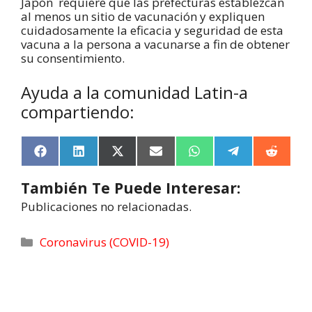
Japón requiere que las prefecturas establezcan
al menos un sitio de vacunación y expliquen
cuidadosamente la eficacia y seguridad de esta
vacuna a la persona a vacunarse a fin de obtener
su consentimiento.
Ayuda a la comunidad Latin-a
compartiendo:
F
L
X
E
W
T
R
a
i
(
m
h
e
e
c
n
T
a
a
l
d
También Te Puede Interesar:
e
k
w
i
t
e
d
b
e
i
l
s
g
i
Publicaciones no relacionadas.
o
d
t
A
r
t
o
I
t
p
a
k
n
e
p
m
Coronavirus (COVID-19)
r
)