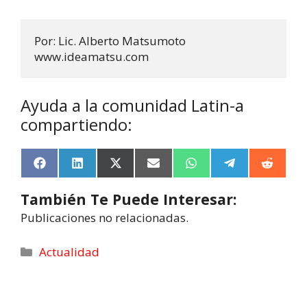
Por: Lic. Alberto Matsumoto

www.ideamatsu.com
Ayuda a la comunidad Latin-a
compartiendo:
F
L
X
E
W
T
R
a
i
(
m
h
e
e
c
n
T
a
a
l
d
También Te Puede Interesar:
e
k
w
i
t
e
d
b
e
i
l
s
g
i
Publicaciones no relacionadas.
o
d
t
A
r
t
o
I
t
p
a
k
n
e
p
m
Actualidad
r
)