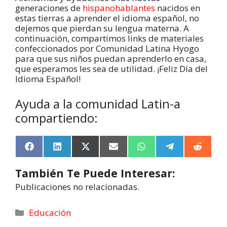
generaciones de
hispanohablantes
nacidos en
estas tierras a aprender el idioma español, no
dejemos que pierdan su lengua materna. A
continuación, compartimos links de materiales
confeccionados por Comunidad Latina Hyogo
para que sus niños puedan aprenderlo en casa,
que esperamos les sea de utilidad. ¡Feliz Día del
Idioma Español!
Ayuda a la comunidad Latin-a
compartiendo:
F
L
X
E
W
T
R
a
i
(
m
h
e
e
c
n
T
a
a
l
d
También Te Puede Interesar:
e
k
w
i
t
e
d
b
e
i
l
s
g
i
Publicaciones no relacionadas.
o
d
t
A
r
t
o
I
t
p
a
k
n
e
p
m
Educación
r