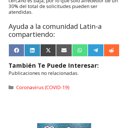
cercano es baja, por lo que solo alrededor de un
30% del total de solicitudes pueden ser
atendidas.
Ayuda a la comunidad Latin-a
compartiendo:
F
L
X
E
W
T
R
a
i
(
m
h
e
e
c
n
T
a
a
l
d
También Te Puede Interesar:
e
k
w
i
t
e
d
b
e
i
l
s
g
i
Publicaciones no relacionadas.
o
d
t
A
r
t
o
I
t
p
a
k
n
e
p
m
Coronavirus (COVID-19)
r
)